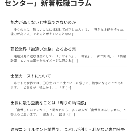
センター」新着転職コラム
能力が高くないと挑戦できないのか
多くの人は「難しいことに挑戦して成功した人」は、「特別な才能を持った、
能力が高い人」であると考えていると思い […]
建設業界「勘違い進路」あるある集
建設分野に進む理由として、「デザイン」、「環境」、「都市計画」、「橋梁
計画」といった華やかなイメージに惹かれ […]
士業カーストについて
ネットの世界では、○○士 vs △△士といった感じで、論争になることがあり
ます。 どちらが「格上か？」、「す […]
出世に最も重要なことは「周りの納得感」
「出世したいですか？」と聞かれたら、多くの人が「出世欲はありません」と
答えると思います。 最近は、「出世（ […]
建設コンサルタント業界で、つぶしが利く・利かない専門分野