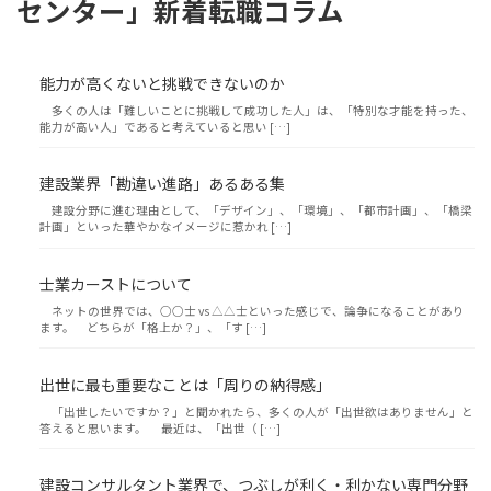
センター」新着転職コラム
能力が高くないと挑戦できないのか
多くの人は「難しいことに挑戦して成功した人」は、「特別な才能を持った、
能力が高い人」であると考えていると思い […]
建設業界「勘違い進路」あるある集
建設分野に進む理由として、「デザイン」、「環境」、「都市計画」、「橋梁
計画」といった華やかなイメージに惹かれ […]
士業カーストについて
ネットの世界では、○○士 vs △△士といった感じで、論争になることがあり
ます。 どちらが「格上か？」、「す […]
出世に最も重要なことは「周りの納得感」
「出世したいですか？」と聞かれたら、多くの人が「出世欲はありません」と
答えると思います。 最近は、「出世（ […]
建設コンサルタント業界で、つぶしが利く・利かない専門分野