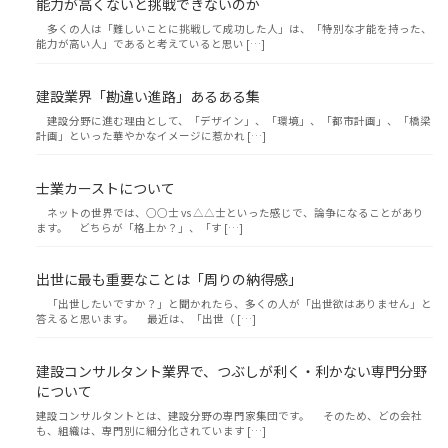
能力が高くないと挑戦できないのか
多くの人は「難しいことに挑戦して成功した人」は、「特別な才能を持った、
能力が高い人」であると考えていると思い […]
建設業界「勘違い進路」あるある集
建設分野に進む理由として、「デザイン」、「環境」、「都市計画」、「橋梁
計画」といった華やかなイメージに惹かれ […]
士業カーストについて
ネットの世界では、○○士 vs △△士といった感じで、論争になることがあり
ます。 どちらが「格上か？」、「す […]
出世に最も重要なことは「周りの納得感」
「出世したいですか？」と聞かれたら、多くの人が「出世欲はありません」と
答えると思います。 最近は、「出世（ […]
建設コンサルタント業界で、つぶしが利く・利かない専門分野
について
建設コンサルタントとは、建設分野の専門家集団です。 そのため、どの会社
も、組織は、専門別に細分化されています […]