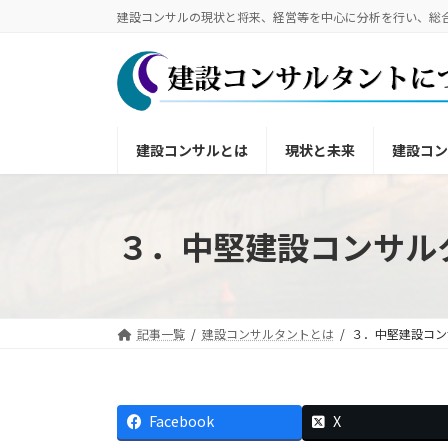
コ
ナ
建設コンサルの現状と将来、経営等を中心に分析を行
ン
ビ
テ
ゲ
ン
ー
ツ
シ
へ
ョ
建設コンサルとは
現状と未来
建設コン
ス
ン
キ
に
ッ
移
プ
動
３．中堅建設コンサル
記事一覧
建設コンサルタントとは
３．中堅建設コン
Facebook
X