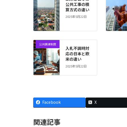
公共工事の積
算方式の違い
2025年5月22日
公共調達制度
入札不調時対
応の日本と欧
米の違い
2025年5月22日
Facebook
X
関連記事