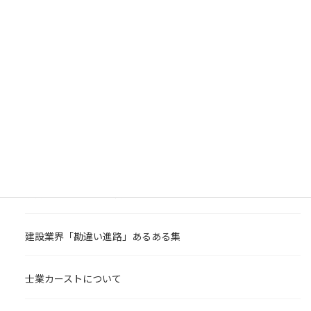
求人情報：技術士（道路）を和歌山県の建設コンサルタントが
募集中
求人情報：技術士もしくはRCCM（道路）を沖縄県の建設コン
サルタントが募集中
求人情報：技術士（道路）を長野県の建設コンサルタントが募
集中
建設コンサルタント・技術士人材セ
ンター 新着コラム
能力が高くないと挑戦できないのか
建設業界「勘違い進路」あるある集
士業カーストについて