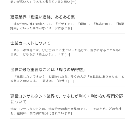
能力が高い人」であると考えていると思い […]
建設業界「勘違い進路」あるある集
建設分野に進む理由として、「デザイン」、「環境」、「都市計画」、「橋梁
計画」といった華やかなイメージに惹かれ […]
士業カーストについて
ネットの世界では、○○士 vs △△士といった感じで、論争になることがあり
ます。 どちらが「格上か？」、「す […]
出世に最も重要なことは「周りの納得感」
「出世したいですか？」と聞かれたら、多くの人が「出世欲はありません」と
答えると思います。 最近は、「出世（ […]
建設コンサルタント業界で、つぶしが利く・利かない専門分野
について
建設コンサルタントとは、建設分野の専門家集団です。 そのため、どの会社
も、組織は、専門別に細分化されています […]