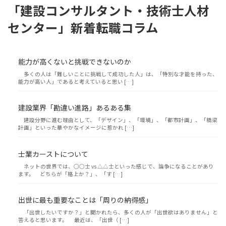
「建設コンサルタント・技術士人材
センター」新着転職コラム
能力が高くないと挑戦できないのか
多くの人は「難しいことに挑戦して成功した人」は、「特別な才能を持った、
能力が高い人」であると考えていると思い […]
建設業界「勘違い進路」あるある集
建設分野に進む理由として、「デザイン」、「環境」、「都市計画」、「橋梁
計画」といった華やかなイメージに惹かれ […]
士業カーストについて
ネットの世界では、○○士 vs △△士といった感じで、論争になることがあり
ます。 どちらが「格上か？」、「す […]
出世に最も重要なことは「周りの納得感」
「出世したいですか？」と聞かれたら、多くの人が「出世欲はありません」と
答えると思います。 最近は、「出世（ […]